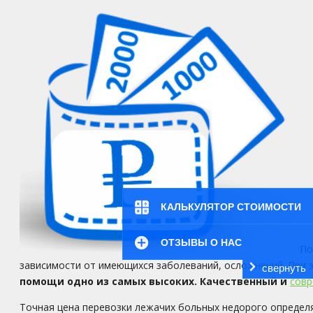
КАЛЬКУЛЯТОР СТОИМОСТИ
ОТЗЫВЫ О НАС
По
зависимости от имеющихся заболеваний, осложнений. При
свернуть
помощи одно из самых высоких. Качественный и
совр
Точная цена перевозки лежачих больных недорого определя