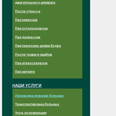
двигательного аппарата
После стресса
При неврозах
При остеохондрозе
При депрессии
При переломе шейки бедра
После травм и ушибов
При атеросклерозе
При артрите
НАШИ УСЛУГИ
Перевозка лежачих больных
Транспортировка больных
Уход за пожилыми