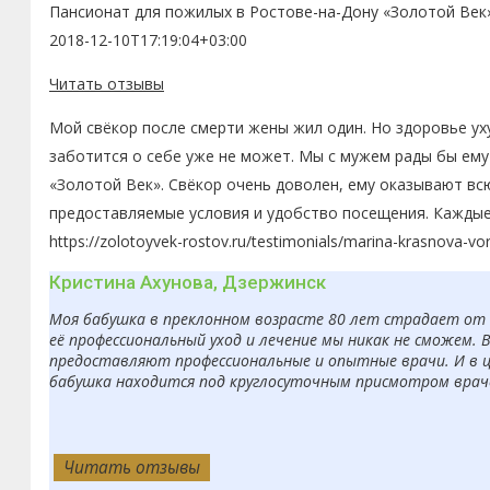
Пансионат для пожилых в Ростове-на-Дону «Золотой Век
2018-12-10T17:19:04+03:00
Читать отзывы
Мой свёкор после смерти жены жил один. Но здоровье ух
заботится о себе уже не может. Мы с мужем рады бы ему
«Золотой Век». Свёкор очень доволен, ему оказывают вс
предоставляемые условия и удобство посещения. Каждые
https://zolotoyvek-rostov.ru/testimonials/marina-krasnova-vo
Кристина Ахунова, Дзержинск
Моя бабушка в преклонном возрасте 80 лет страдает от б
её профессиональный уход и лечение мы никак не сможем. 
предоставляют профессиональные и опытные врачи. И в ц
бабушка находится под круглосуточным присмотром врачей
Читать отзывы
Читать отзывы
Читать отзывы
Читать отзывы
Читать отзывы
Читать отзывы
Читать отзывы
Читать отзывы
Читать отзывы
Читать отзывы