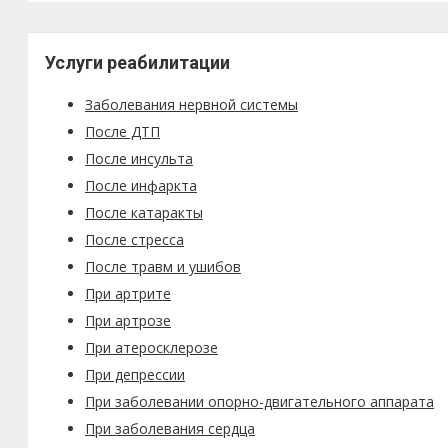
Услуги реабилитации
Заболевания нервной системы
После ДТП
После инсульта
После инфаркта
После катаракты
После стресса
После травм и ушибов
При артрите
При артрозе
При атеросклерозе
При депрессии
При заболевании опорно-двигательного аппарата
При заболевания сердца